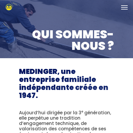
Skip
Men
to
main
content
QUI SOMMES-
NOUS ?
MEDINGER, une
entreprise familiale
indépendante créée en
1947.
e
Aujourd’hui dirigée par la 3
génération,
elle perpétue une tradition
d’engagement technique, de
valorisation des compétences de ses