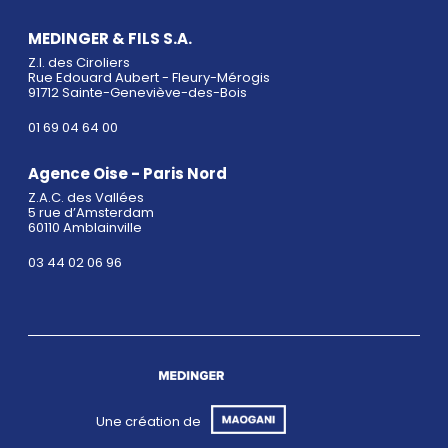
MEDINGER & FILS S.A.
Z.I. des Ciroliers
Rue Edouard Aubert - Fleury-Mérogis
91712 Sainte-Geneviève-des-Bois
01 69 04 64 00
Agence Oise - Paris Nord
Z.A.C. des Vallées
5 rue d’Amsterdam
60110 Amblainville
03 44 02 06 96
Une création de